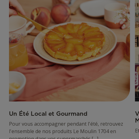
et
a
Gourmand
l
c
L
M
1
Un Été Local et Gourmand
V
M
Pour vous accompagner pendant l'été, retrouvez
E
l'ensemble de nos produits Le Moulin 1704 en
promotion dans vos supermarchés.[…]