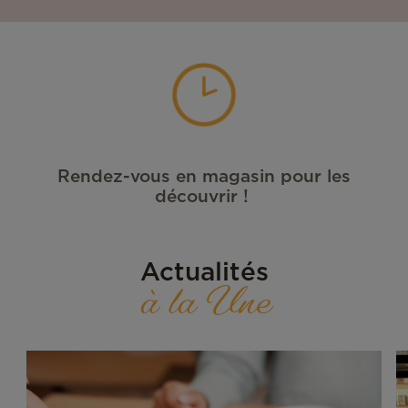
Rendez-vous en magasin pour les
découvrir !
Actualités
à la Une
Un
V
Été
p
Local
d