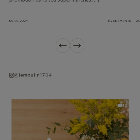
06.06.2024
ÉVÉNEMENTS
25
Précédent
Suivant
@lemoulin1704