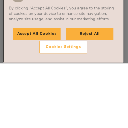
By clicking “Accept All Cookies”, you agree to the storing
of cookies on your device to enhance site navigation,
analyze site usage, and assist in our marketing efforts.
Accept All Cookies
Reject All
Cookies Settings
DES FARINES FONCTIONNELLES ADAPTÉES À VOS EXIGENCES
Grâce à un procédé technique avancé, nos farines
de blé prégélatinisées offrent une haute
absorption, une viscosité adaptée (haute viscosité
et basse viscosité), une texture homogène et une
excellente stabilité. Idéales pour la boulangerie, la
pâtisserie et l'industrie alimentaire, ces farines
VOIR PLUS
modifiées et traitées garantissent une qualité