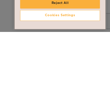
Reject All
Cookies Settings
Le Moulin 1704
facebook
instagram
youtube
Moulins de Kleinbettingen
inkedin