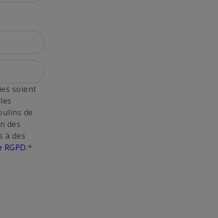
ies soient
les
oulins de
on des
s à des
ue RGPD
.*