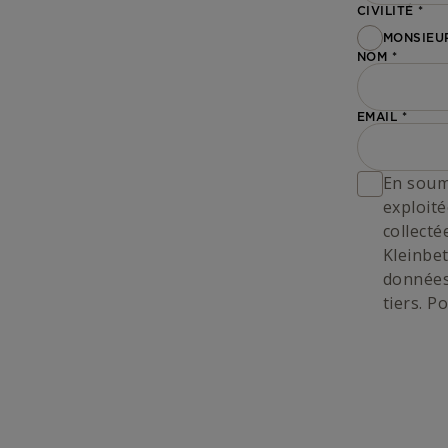
CIVILITÉ
MONSIEU
NOM
EMAIL
En soume
exploit
collect
Kleinbet
données
tiers. P