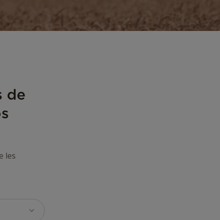
s de
os
e les