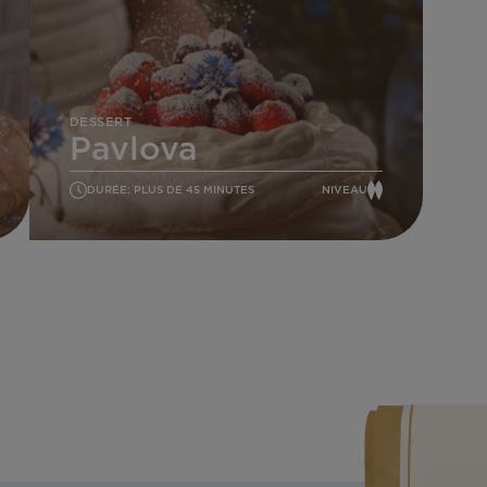
Pavlova
DESSERT
Pavlova
DURÉE: PLUS DE 45 MINUTES
NIVEAU
MOYEN