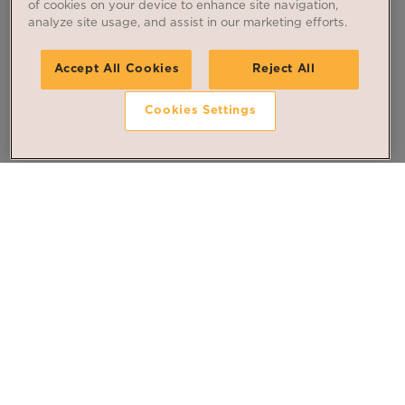
of cookies on your device to enhance site navigation,
analyze site usage, and assist in our marketing efforts.
Accept All Cookies
Reject All
Cookies Settings
Suivez nos dernières
actualités
Inscrivez-vous à la newsletter
S'INSCRIRE À LA NEWSLETTER
Le Moulin 1704
facebook
instagram
youtube