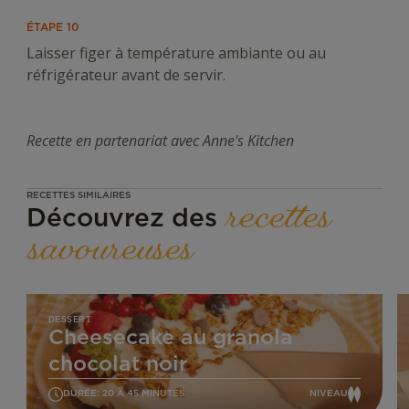
ÉTAPE 10
Laisser figer à température ambiante ou au
réfrigérateur avant de servir.
Recette en partenariat avec Anne's Kitchen
RECETTES SIMILAIRES
recettes
Découvrez des
savoureuses
Cheesecake
F
au
a
DESSERT
Cheesecake au granola
granola
f
chocolat
d
chocolat noir
noir
c
DURÉE: 20 À 45 MINUTES
NIVEAU
MOYEN