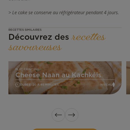
> Le cake se conserve au réfrigérateur pendant 4 jours.
RECETTES SIMILAIRES
recettes
Découvrez des
savoureuses
Cheese
G
Naan
m
PLAT PRINCIPAL
Cheese Naan au Kachkéis
au
a
Kachkéis
n
DURÉE: 20 À 45 MINUTES
NIVEAU
FACILE
Précédent
Suivant