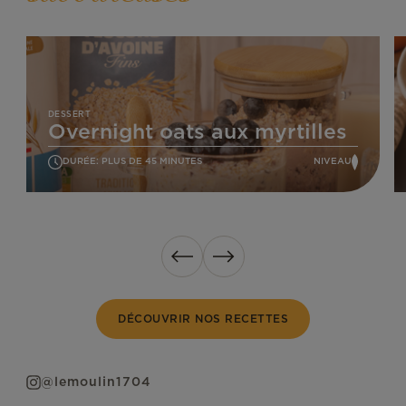
Overnight
S
oats
b
aux
a
myrtilles
a
DESSERT
Overnight oats aux myrtilles
DURÉE: PLUS DE 45 MINUTES
NIVEAU
FACILE
Précédent
Suivant
DÉCOUVRIR NOS RECETTES
@lemoulin1704