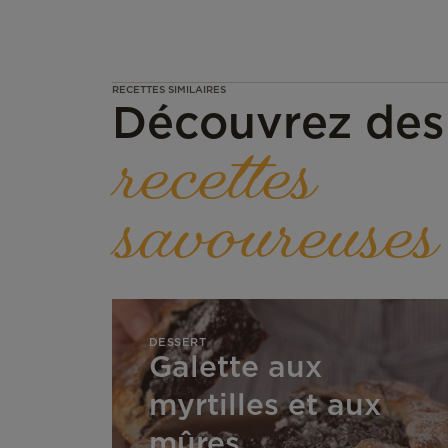
RECETTES SIMILAIRES
Découvrez des
recettes
savoureuses
Galette
aux
myrtilles
DESSERT
Galette aux
et
aux
myrtilles et aux
mûres
mûres