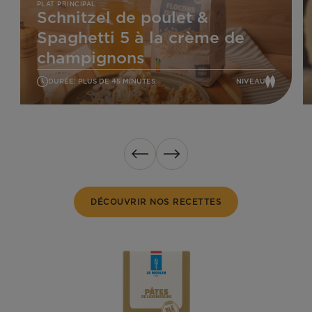
de
à
PLAT PRINCIPAL
Schnitzel de poulet &
poulet
la
&
C
Spaghetti 5 à la crème de
Spaghetti
5
champignons
à
la
DURÉE: PLUS DE 45 MINUTES
NIVEAU
MOYEN
crème
de
champignons
Précédent
Suivant
DÉCOUVRIR NOS RECETTES